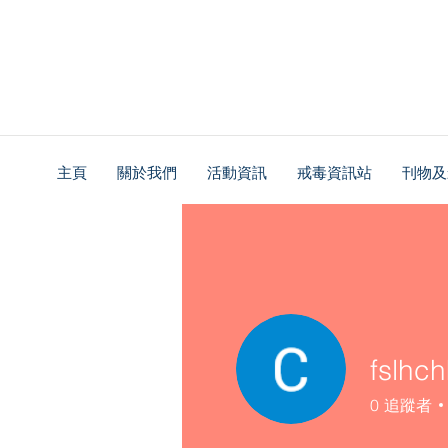
主頁
關於我們
活動資訊
戒毒資訊站
刊物及
fslhch
0
追蹤者