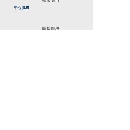
照常開放
中心服務
照常舉行
小組服務
​八號烈風或暴風信號
或以上
天氣情況
暫停開放
中心服務
取消