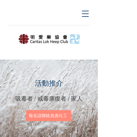
活動推介
​吸毒者 / 戒毒康復者 / 家人
報名請聯絡負責社工