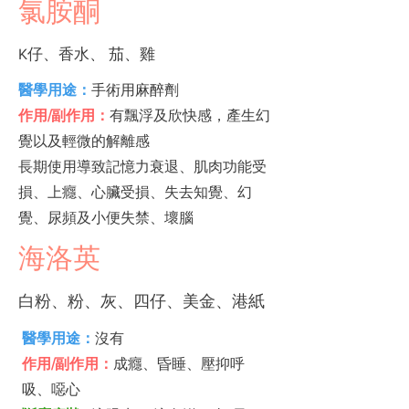
氯胺酮
K仔、香水、 茄、雞
醫學用途：
手術用麻醉劑
作用/副作用：
有飄浮及欣快感，產生幻
覺以及輕微的解離感
長期使用導致記憶力衰退、肌肉功能受
損、上癮、心臟受損、失去知覺、幻
覺、尿頻及小便失禁、壞腦
海洛英
白粉、粉、灰、四仔、美金、港紙
醫學用途：
沒有
作用/副作用：
成癮、昏睡、壓抑呼
吸、噁心