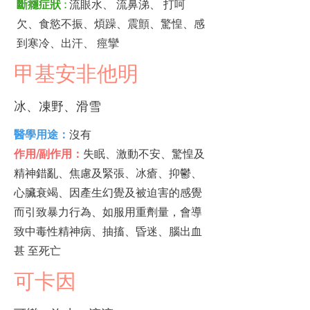
斷癮症狀 :
流眼水、 流鼻涕、 打呵
欠、食慾不振、煩躁、震顫、驚惶、感
到寒冷、出汗、 痙攣
甲基安非他明
冰、凍野、滑雪
醫學用途：
沒有
作用/副作用：
失眠、激動不安、驚惶及
精神錯亂、焦慮及緊張、冰瘡、抑鬱、
心臟衰竭、因產生幻覺及被迫害的感覺
而引致暴力行為、如服用重劑量，會導
致中毒性精神病、抽搐、昏迷、腦出血
甚 至死亡
可卡因